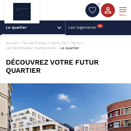
0
Menu
18
Le quartier
Les logements
Accueil
Île-de-France
Paris (75)
Paris
Les Penthouses Championnet
Le quartier
DÉCOUVREZ VOTRE FUTUR
QUARTIER